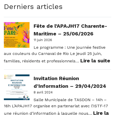
Derniers articles
Fête de l’APAJH17 Charente-
Maritime – 25/06/2026
11 juin 2026
Le programme : Une journée festive
aux couleurs du Carnaval de Rio Le jeudi 25 juin,
:
Lire la suite
familles, résidents et professionnels…
F
d
Invitation Réunion
l
d’Information – 29/04/2024
C
8 avril 2024
M
Salle Municipale de TASDON – 14h –
16h L’APAJH17 organise en partenariat avec l’ISTF-17
–
Lire la
une réunion d’information à laquelle nous…
2