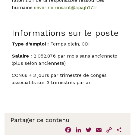
l’attention de la responsable ressources
humaine
severine.rinsant@apajh17.fr
Informations sur le poste
Type d’emploi :
Temps plein, CDI
Salaire :
2 052.87€ par mois sans ancienneté
(plus selon ancienneté)
CCN66 + 3 jours par trimestre de congés
associatifs sur 3 trimestres par an
Partager ce contenu
F
L
T
E
C
P