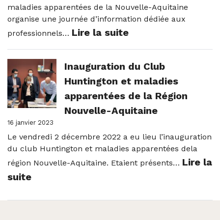
maladies apparentées de la Nouvelle-Aquitaine
R
organise une journée d’information dédiée aux
:
Lire la suite
professionnels…
Journée
régionale
Inauguration du Club
de
Huntington et maladies
sensibilisation
apparentées de la Région
et
Nouvelle-Aquitaine
d’échanges
16 janvier 2023
autour
Le vendredi 2 décembre 2022 a eu lieu l’inauguration
du club Huntington et maladies apparentées dela
de
Lire la
région Nouvelle-Aquitaine. Etaient présents…
la
:
suite
maladie
Inauguration
de
du
Huntington