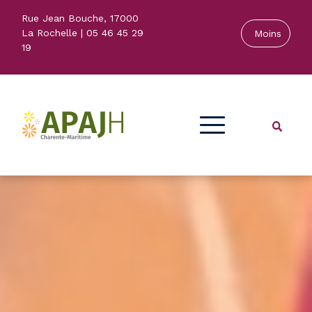
Skip
Rue Jean Bouche, 17000
to
La Rochelle | 05 46 45 29
content
19
Association pour Adultes et
APAJH 17
Jeunes Handicapés (APAJH
17)