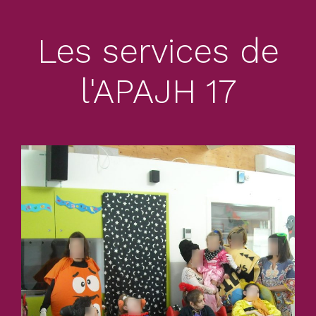
en situation de handicap
Les services de
Découvrir
l'APAJH 17